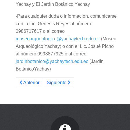
Yachay y El Jardín Botánico Yachay
-Para cualquier duda o información, comunicarse
con la Lic. Génesis Reyes al número
0986717617 o al correo
museoarqueologico@yachaytech.edu.ec
(Museo
Arqueológico Yachay) o con el Lic. Josué Picho
al número 0998877925 o al correo
jardinbotanico@yachaytech.edu.ec
(Jardín
BotánicoYachay)
Artículo anterior: Georuta 11 Travesía de Imbabura
Artículo siguiente: Socialización de I
Anterior
Siguiente