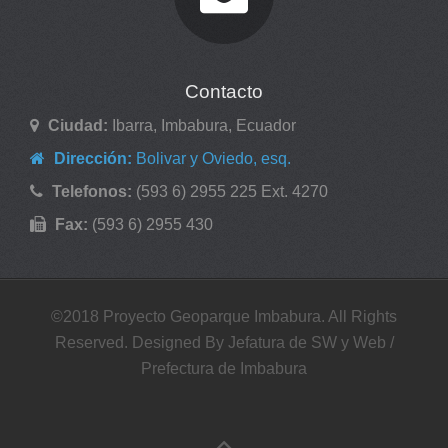
Contacto
Ciudad:
Ibarra, Imbabura, Ecuador
Dirección:
Bolivar y Oviedo, esq.
Telefonos:
(593 6) 2955 225 Ext. 4270
Fax:
(593 6) 2955 430
©2018 Proyecto Geoparque Imbabura. All Rights
Reserved. Designed By Jefatura de SW y Web /
Prefectura de Imbabura