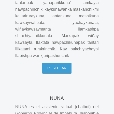
tantaripak yanaparikkuna” llamkayta
ñawpachinchik, kaykunawanka maskanchikmi
kallariruraykuna, tantarikuna, mashikuna
kawsaywallpata, yachaykunata,
wiñaykawsaymanta llamkashpa
shinchiyachikkunata. Markapak wiñay
kawsayta, llaktata ñawpachikunapak tantari
llikatami rurakrinchik. Kay pakchiyachaypi
llapishpa wankjuripashunchik
POSTULAR
NUNA
NUNA es el asistente virtual (chatbot) del
Gobierno Provincial de Imbabura, disponible