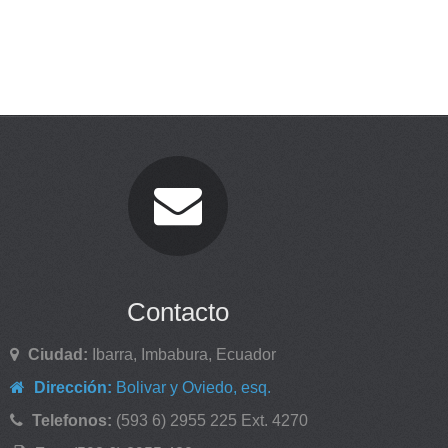
Contacto
Ciudad:
Ibarra, Imbabura, Ecuador
Dirección:
Bolivar y Oviedo, esq.
Telefonos:
(593 6) 2955 225 Ext. 4270