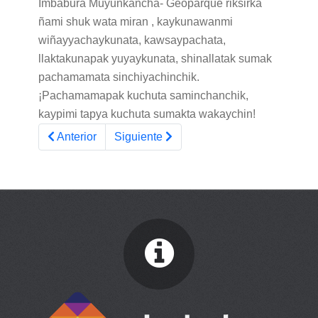
Imbabura Muyunkancha- Geoparque riksirka
ñami shuk wata miran , kaykunawanmi
wiñayyachaykunata, kawsaypachata,
llaktakunapak yuyaykunata, shinallatak sumak
pachamamata sinchiyachinchik.
¡Pachamamapak kuchuta saminchanchik,
kaypimi tapya kuchuta sumakta wakaychin!
Artículo anterior: NUEVOS GEOPARQUES
Artículo siguiente: ENTRE EL LAGO Y
Anterior
Siguiente