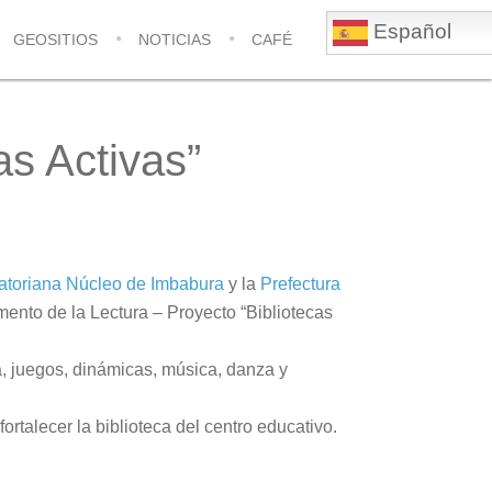
Español
GEOSITIOS
NOTICIAS
CAFÉ
as Activas”
atoriana Núcleo de Imbabura
y la
Prefectura
nto de la Lectura – Proyecto “Bibliotecas
a, juegos, dinámicas, música, danza y
ortalecer la biblioteca del centro educativo.