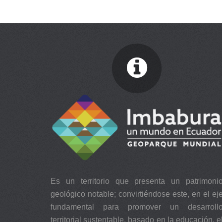
Es un territorio que presenta un patrimoni
geológico notable; convirtiéndose este, en el ej
fundamental para promover un desarroll
territorial sustentable, basado en la educación, e