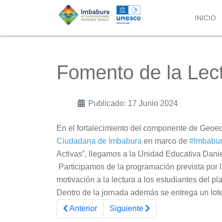
INICIO
Fomento de la Lect
Publicado: 17 Junio 2024
En el fortalecimiento del componente de Geoed
Ciudadana de Imbabura
en marco de
#Imbabu
Activas”, llegamos a la Unidad Educativa Dani
Participamos de la programación prevista por l
motivación a la lectura a los estudiantes del pl
Dentro de la jornada además se entrega un lote d
Artículo anterior: Ejes de educacion Geotur
Artículo siguiente: BOLETÍN 
Anterior
Siguiente