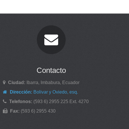
Contacto
Ciudad:
Ibarra, Imbabura, Ecuador
Dirección:
Bolivar y Oviedo, esq.
Telefonos:
(593 6) 2955 225 Ext. 4270
Fax:
(593 6) 2955 430