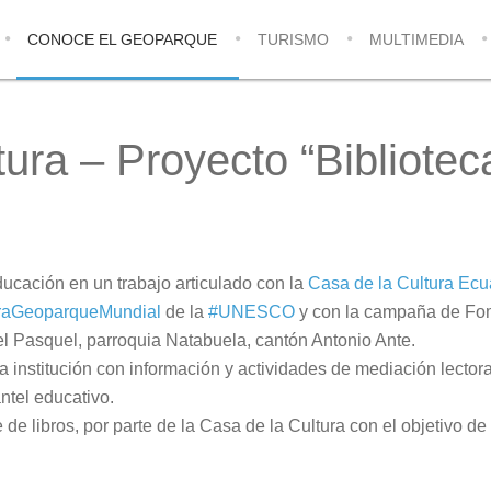
CONOCE EL GEOPARQUE
TURISMO
MULTIMEDIA
ura – Proyecto “Bibliotec
ucación en un trabajo articulado con la
Casa de la Cultura Ecu
raGeoparqueMundial
de la
#UNESCO
y con la campaña de Fome
el Pasquel, parroquia Natabuela, cantón Antonio Ante.
a institución con información y actividades de mediación lector
antel educativo.
e libros, por parte de la Casa de la Cultura con el objetivo de f
ismo y Conservación
AGROCLIMÁTICO 17 junio