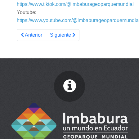
https://www.tiktok.com/@imbaburageoparquemundial
Youtube:
https://www.youtube.com/@imbaburageoparquemundia
Artículo anterior: CORDIALMENTE INVITADOS
Artículo siguiente: Conoce los Objetivo
Anterior
Siguiente