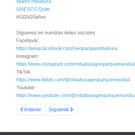
Warmi Imbabura
UNESCO Quito
#GGN20años
Siguenos en nuestras redes sociales
Facebook:
https://www.facebook.com/GeoparqueImbabura
Instagram:
https://www.instagram.com/imbaburageoparquemundial
TikTok:
https://www.tiktok.com/@imbaburageoparquemundial
Youtube:
https://www.youtube.com/@imbaburageoparquemundia
Artículo anterior: Conociendo nuestro Río Tahuando
Artículo siguiente: Tungurahua en la ci
Anterior
Siguiente