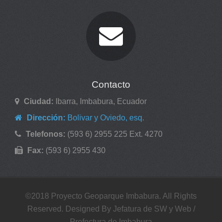
Contacto
Ciudad:
Ibarra, Imbabura, Ecuador
Dirección:
Bolivar y Oviedo, esq.
Telefonos:
(593 6) 2955 225 Ext. 4270
Fax:
(593 6) 2955 430
©2018 Proyecto Geoparque Imbabura. All Rights
Reserved. Designed By Jefatura de SW y Web /
Prefectura de Imbabura