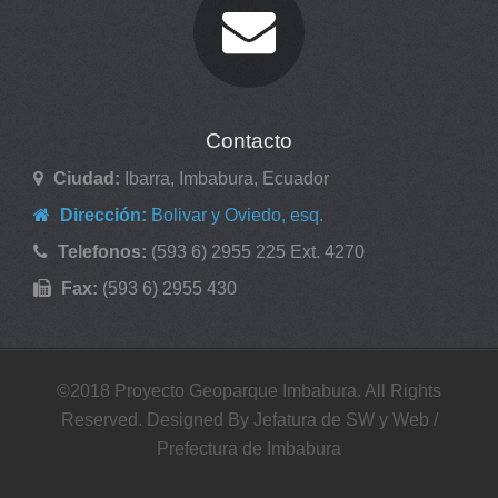
Contacto
Ciudad:
Ibarra, Imbabura, Ecuador
Dirección:
Bolivar y Oviedo, esq.
Telefonos:
(593 6) 2955 225 Ext. 4270
Fax:
(593 6) 2955 430
©2018 Proyecto Geoparque Imbabura. All Rights
Reserved. Designed By Jefatura de SW y Web /
Prefectura de Imbabura