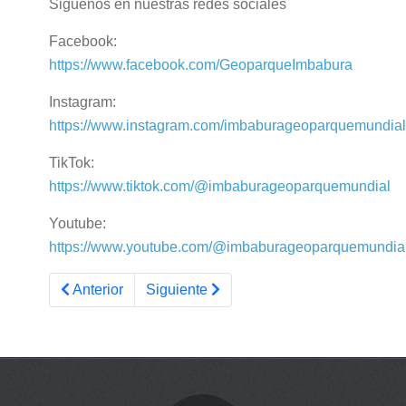
Siguenos en nuestras redes sociales
Facebook:
https://www.facebook.com/GeoparqueImbabura
Instagram:
https://www.instagram.com/imbaburageoparquemundial
TikTok:
https://www.tiktok.com/@imbaburageoparquemundial
Youtube:
https://www.youtube.com/@imbaburageoparquemundia
Artículo anterior: Están todos cordialmente invitados
Artículo siguiente: 16 Travesía Imbab
Anterior
Siguiente